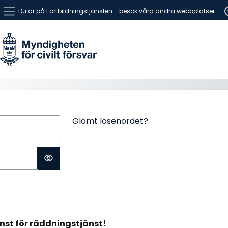
Gå direkt till huvudinnehåll
Du är på Fortbildningstjänsten - besök våra andra webbplatser
Sidopanel
Glömt lösenordet?
nst för räddningstjänst!