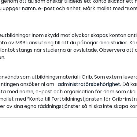
genom att du som önskar tilldelas ett konto skickar ett 
 uppger namn, e-post och enhet. Märk mailet med ”Konto t
eutbildningar inom skydd mot olyckor skapas konton anti
nto av MSB i anslutning till att du påbörjar dina studier. 
 Kontot stängs när studierna är avslutade. Observera att 
on.
nvänds som utbildningsmaterial i Grib. Som extern leveran
n. Antingen ansöker ni om
administratörsbehörighet
. Då ka
n lista med namn, e-post och organisation för dem som ska
ailet med ”Konto till Fortbildningstjänsten för Grib-inst
ller av sina egna räddningstjänster så ni ska inte skapa 