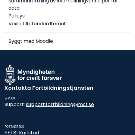
Sammanfattning av kvarhållningsprinciper för
data
Policys
Växla till standardtemat
Byggt med
Moodle
Kontakta Fortbildningstjänsten
E-POST
Support:
support.fortbildning@mcf.se
POSTADRESS
651 81 Karlstad